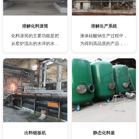
溶解化料滚筒
溶解生产系统
化料滚筒的主要功能是把
液体硅酸钠生产过程中，
从窑炉流出的水淬的水玻
为得到高品质的产品，并
璃粒状体进行溶解，制成
降低能耗、降低生产成
水玻璃的压力容器设备。 ●
本，一直困扰很多生产厂
设备结构：本设备由筒
家，本套装置在对液体硅
体、封头组成。壳体上设
酸钠的后期处理上采用了
有加料口。 ●采用溶解滚筒
国内一部分先进企业的生
化料，滚筒的传动运行方
产工艺，结合不同厂家的
式采用齿轮和皮带传动相
需求，开发了这套生产系
结合的方式。此种传动方
统。系统主要由溶解部
式在设备开车、停车过程
分、气液分离部分、蒸汽
中对设备的运转所产生的
回收装置、过滤及液体沉
偏心具有一定的缓冲，保
淀储罐部分组成。
出料链板机
静态化料釜
证运行平稳，保护了电