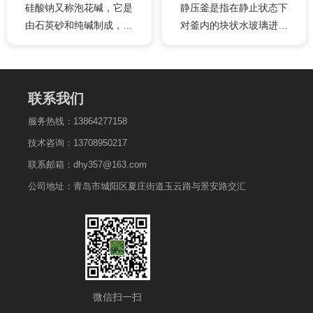
硅酸钠又称泡花碱，它是
静压釜是指在静止状态下
机。 ●进气、出料口采用四
由石英砂和纯碱制成，其
对釜内的块状水玻璃进行
氟旋转接头，保证了良好
中砂和碱的比称：模数
溶解，以得到液体水玻璃
的气密性，并可根据四氟
(m)。泡花碱生产工艺可分
的生产设备。静压釜化料
环磨损情况及时进行调
为干法和湿法两种，泡花
多用于溶解泡花碱块状
整。
碱出料链板机是干法出料
体。从窑炉中流出的玻璃
联系我们
设备，是达到清洁文明工
体以链板出料干法形式出
服务热线：13864277158
厂的理想设备......
现的块状体，可直接进入
技术咨询：13708950217
静压釜内进行溶解。
联系邮箱：dhy357@163.com
公司地址：青岛市城阳区夏庄街道玉云路与景安路交汇
微信扫一扫