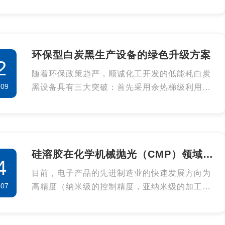
采用石英砂与纯碱在1350℃熔融反应，现代设备
已升级为"溶解-浓缩-结晶"三段式系统：
环保型白炭黑生产设备的绿色升级方案
2
随着环保政策趋严，顺诚化工开发的低能耗白炭
-09
黑设备具有三大突破：首先采用余热梯级利用技
术，将干燥尾气热量回收率提升至85%，
硅溶胶在化学机械抛光（CMP）领域的
4
应用
目前，电子产品的先进制造业的快速发展方向为
-07
高精度（纳米级的控制精度，亚纳米级的加工精
度）、高性能（T级的储存量和CPU主频）、高
集成度（纳米级的线宽）以及可靠性（小于1/109