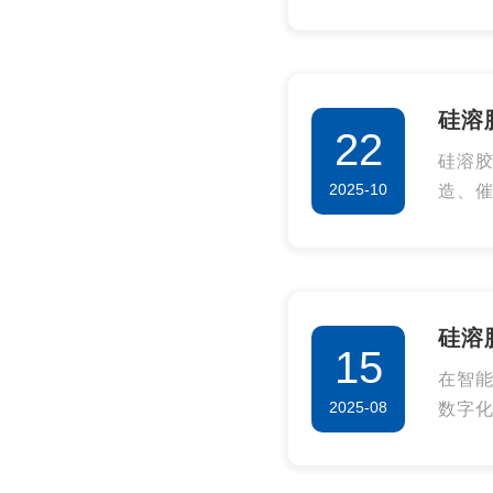
硅溶
22
硅溶
2025-10
造、
硅溶
统，
术标
硅溶
15
在智
2025-08
数字
关，实
艺参数