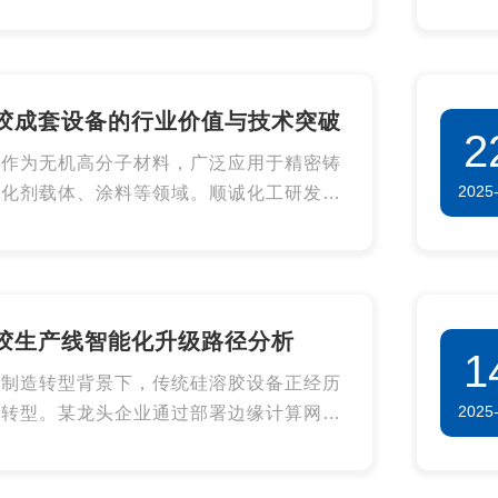
胶成套设备的行业价值与技术突破
2
胶作为无机高分子材料，广泛应用于精密铸
2025
催化剂载体、涂料等领域。顺诚化工研发的
胶成套设备，通过模块化设计与智能控制系
实现了高纯度、高稳定性生产，成为行业技
杆。
胶生产线智能化升级路径分析‌
1
能制造转型背景下，传统硅溶胶设备正经历
2025
化转型。某龙头企业通过部署边缘计算网
现反应釜内120个传感器的数据融合，将工
调整响应时间从45秒缩短至3秒。数字孪生