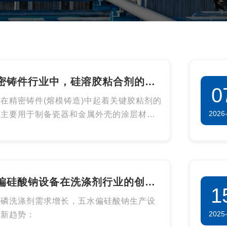
密铸件行业中，硅溶胶粘合剂的核
0
势和困扰
在精密铸件(熔模铸造)中起着关键胶粘剂的
2026
，主要用于制备瓷器和金属外壳的涂层材
作用机制和特点如下:
偏硅酸钠设备在洗涤剂行业的创新
1
无磷洗涤剂需求增长，五水偏硅酸钠生产设
2025
现新趋势：