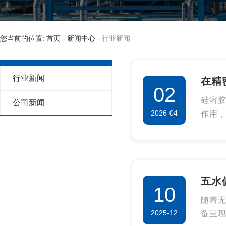
您当前的位置: 首页
-
新闻中心
-
行业新闻
行业新闻
在精
02
心优
硅溶胶
公司新闻
2026-04
作用
料。其
五水
10
应用
随着
2025-12
备呈